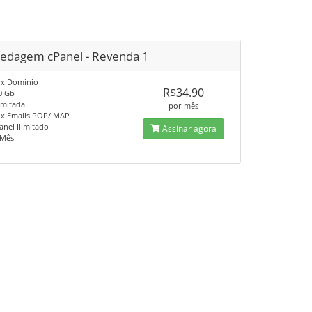
edagem cPanel - Revenda 1
o x Domínio
R$34.90
0 Gb
limitada
por mês
o x Emails POP/IMAP
anel Ilimitado
Assinar agora
/Mês