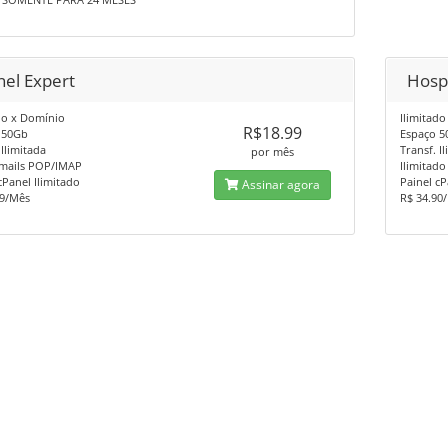
nel Expert
Hosp
do x Domínio
Ilimitad
R$18.99
 50Gb
Espaço 5
 Ilimitada
Transf. I
por mês
Emails POP/IMAP
Ilimitad
cPanel Ilimitado
Painel cP
Assinar agora
99/Mês
R$ 34.90