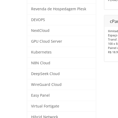
Revenda de Hospedagem Plesk
DEVOPS
cPa
NextCloud
Ilimita
Espaço
Transf.
GPU Cloud Server
100 x 
Painel 
Kubernetes
R$ 18.
N8N Cloud
DeepSeek Cloud
WireGuard Cloud
Easy Panel
Virtual Fortigate
Hibrid Network