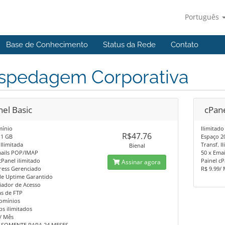
Português
Base de Conhecimento
Status da Rede
Contato
spedagem Corporativa
nel Basic
cPan
mínio
Ilimitad
R$47.76
 1 GB
Espaço 
 Ilimitada
Transf. I
Bienal
mails POP/IMAP
50 x Ema
cPanel ilimitado
Painel cP
Assinar agora
ess Gerenciado
R$ 9.99/
de Uptime Garantido
iador de Acesso
as de FTP
omínios
s ilimitados
/ Mês
 SOMENTE PARA 24 MESES