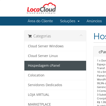
Área do Cliente
Soluções
Anúncios
Ho
Categorias
Cloud Server Windows
cPa
Cloud Server Linux
1 x Do
Espaço
Hospedagem cPanel
Transf.
10 x E
Colocation
Painel 
WordPr
99,9% 
Servidores Dedicados
Gerenc
3 Cont
LOJA VIRTUAL
3 Subd
Cronjob
R$ 1.99
MARKETPLACE
PLANO