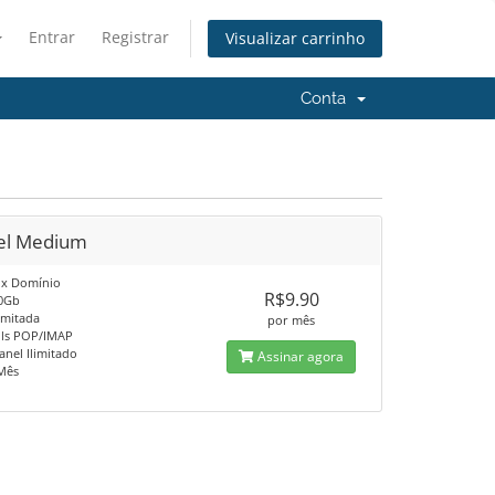
Entrar
Registrar
Visualizar carrinho
Conta
el Medium
o x Domínio
R$9.90
20Gb
limitada
por mês
ils POP/IMAP
anel Ilimitado
Assinar agora
 Mês