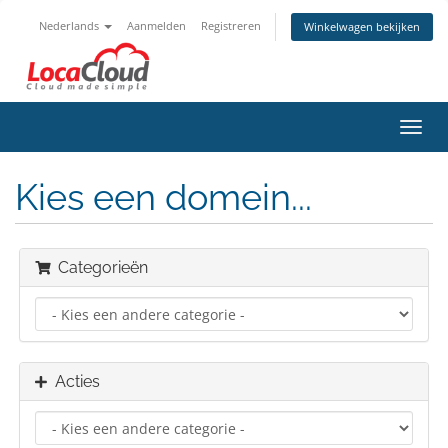
Nederlands
Aanmelden
Registreren
Winkelwagen bekijken
Navig
in-/u
Kies een domein...
Categorieën
Acties