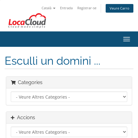
Català
Entrada
Registrar-se
Veure Carro
Canv
la
nave
Esculli un domini ...
Categories
Accions